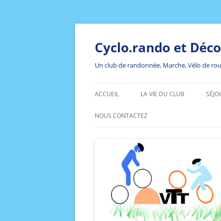
Aller
au
contenu
Cyclo.rando et Déco
Un club de randonnée, Marche, Vélo de route
ACCUEIL
LA VIE DU CLUB
SÉJO
NOTRE CLUB
SÉJ
NOUS CONTACTEZ
202