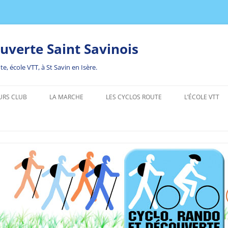
uverte Saint Savinois
, école VTT, à St Savin en Isère.
URS CLUB
LA MARCHE
LES CYCLOS ROUTE
L’ÉCOLE VTT
OUR À ARMEAU – 5 AU 8 MAI
ECOLE VTT LE 
5
L’ÉCOLE VTT A
LE BLOG PERS