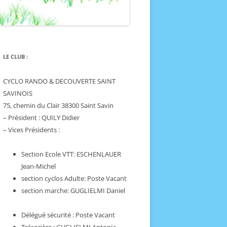
P’TIT VIN BLANC 2017
P’TIT VIN BLANC 2016
LE CLUB :
P’TIT VIN BLANC 2015
P’TIT VIN BLANC 2014
CYCLO RANDO & DECOUVERTE SAINT
SAVINOIS
P’TIT VIN BLANC 2013
75, chemin du Clair 38300 Saint Savin
– Président : QUILY Didier
P’TIT VIN BLANC 2012
– Vices Présidents :
P’TIT VIN BLANC 2011
Section Ecole VTT: ESCHENLAUER
P’TIT VIN BLANC 2010
Jean-Michel
section cyclos Adulte: Poste Vacant
section marche: GUGLIELMI Daniel
Délégué sécurité : Poste Vacant