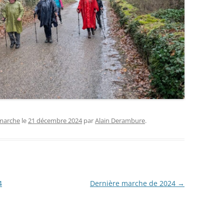
 marche
le
21 décembre 2024
par
Alain Derambure
.
4
Dernière marche de 2024
→